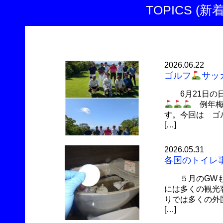
TOPICS (
2026.06.22
ゴルフ
サッ
6月21日の日
例年梅
す。今回は ゴ
[…]
2026.05.31
各国のトイレ
５月のGWも過
には多くの観光
りでは多くの外
[…]