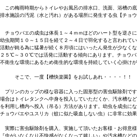
この梅雨時期からトイレやお風呂の排水口、洗面、浴槽の底
排水施設の汚泥（水と汚れ）がある場所に発生する虫【チョウ
チョウバエの成虫は体長１～４ｍｍほどのハート型を逆さに
幼虫期間１０～１５日を経て２～４日で羽化すると言われてい
活動が鈍る為に猛暑が続く８月頃にはいったん発生が少なくな
２５℃～３０℃では活発に活動する傾向にあります。チョウバ
不衛生な環境にあるため衛生的な環境を持続していく心掛けが
そこで、一度【槽快楽園】をお試しあれ・・・・！！
プリンのカップの様な容器に入った固形型の害虫駆除剤です
場合はトイレタンクへ中身を投入していただくか、汚水槽など
を利用し槽内へ投入（吊る）方法があります。幼虫を成虫にな
チョウバエやユスリカ（蚊に似た吸血しない虫）に非常に効果
実際に害虫駆除剤を購入、実施して頂いたお客様・お得意様
『虫がいなくなり不快感がなくなって嬉しい』や汚水槽などの