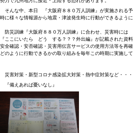
勢力で九州地方に接近・上陸する恐れがあります。
そんな中、本日 『大阪府８８０万人訓練』が実施される予
時に様々な情報源から地震・津波発生時に行動ができるように
防災訓練『大阪府８８０万人訓練』に合わせ、災害時には 
『ここにいたら どう する？？？外出編』が記載された資料
安全確認・安否確認・災害用伝言サービスの使用方法等を再確
どのように行動できるかの取り組みを毎年この時期に実施して
災害対策・新型コロナ感染拡大対策・熱中症対策など・・・
『備えあれば憂いなし』